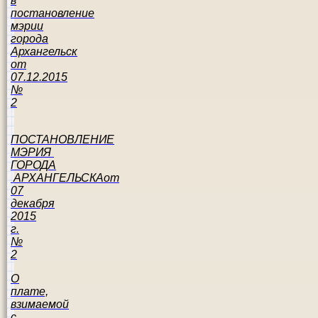
в
постановление
мэрии
города
Архангельск
от
07.12.2015
№
2
ПОСТАНОВЛЕНИЕ
МЭРИЯ
ГОРОДА
АРХАНГЕЛЬСКАот
07
декабря
2015
г.
№
2
О
плате,
взимаемой
с