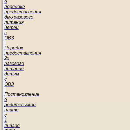
о
порядоке
предоставления
двухразового
питания
детей
с
ОВЗ
Порядок
предоставления
2х
разового
питания
детям
с
ОВЗ
Постановление
о
родительской
плате
с
1
января