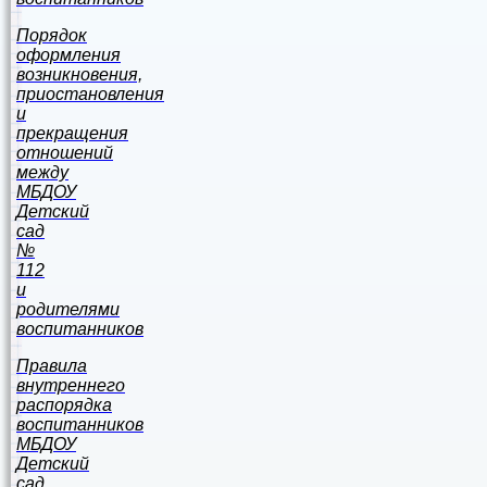
Порядок
оформления
возникновения,
приостановления
и
прекращения
отношений
между
МБДОУ
Детский
сад
№
112
и
родителями
воспитанников
Правила
внутреннего
распорядка
воспитанников
МБДОУ
Детский
сад