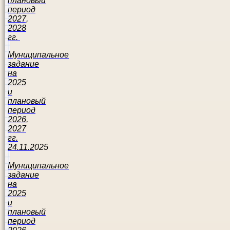
плановый
период
2027,
2028
гг.
Муниципальное
задание
на
2025
и
плановый
период
2026,
2027
гг.
24.11.2
025
Муниципальное
задание
на
2025
и
плановый
период