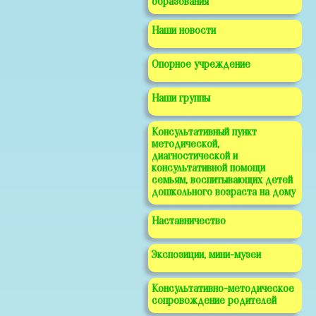
образования
Наши новости
Опорное учреждение
Наши группы
Консультативный пункт
методической,
диагностической и
консультативной помощи
семьям, воспитывающих детей
дошкольного возраста на дому
Наставничество
Экспозиции, мини-музеи
Консультативно-методическое
сопровождение родителей