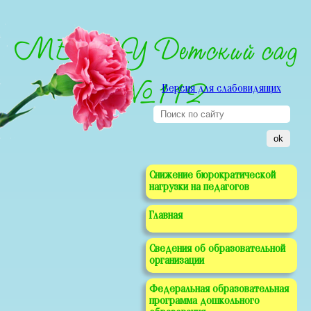
МБДОУ Детский сад
№112
Версия для слабовидящих
Снижение бюрократической
нагрузки на педагогов
Главная
Сведения об образовательной
организации
Федеральная образовательная
программа дошкольного