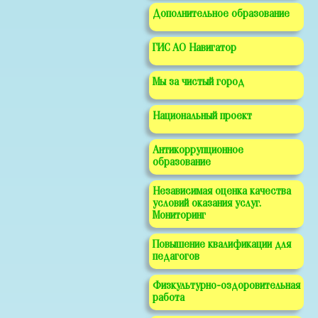
Дополнительное образование
ГИС АО Навигатор
Мы за чистый город
Национальный проект
Антикоррупционное
образование
Независимая оценка качества
условий оказания услуг.
Мониторинг
Повышение квалификации для
педагогов
Физкультурно-оздоровительная
работа