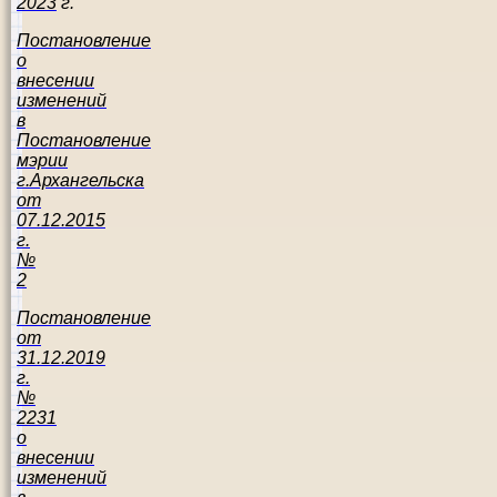
2023
г.
Постановление
о
внесении
изменений
в
Постановление
мэрии
г.Архангельска
от
07.12.2015
г.
№
2
Постановление
от
31.12.2019
г.
№
2231
о
внесении
изменений