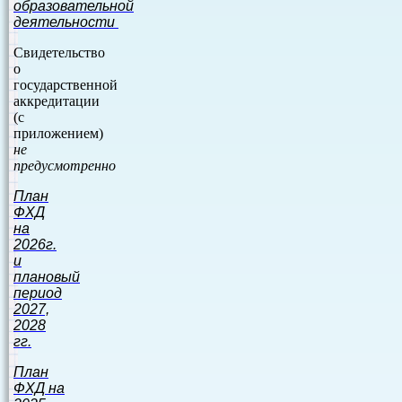
образовательной
деятельности
Свидетельство
о
государственной
аккредитации
(с
приложением)
не
предусмотренно
План
ФХД
на
2026г.
и
плановый
период
2027,
2028
гг.
План
ФХД на