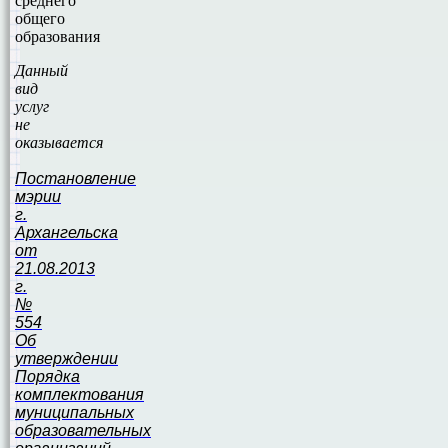
среднего
общего
образования
Данный
вид
услуг
не
оказывается
Постановление
мэрии
г.
Архангельска
от
21.08.2013
г.
№
554
Об
утверждении
Порядка
комплектования
муниципальных
образовательных