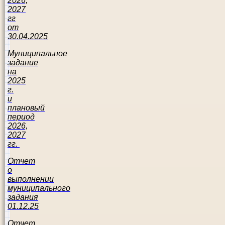
2026,
2027
гг
от
30.04.2025
Муниципальное
задание
на
2025
г.
и
плановый
период
2026,
2027
гг.
Отчет
о
выполнении
муниципального
задания
01.12.25
Отчет