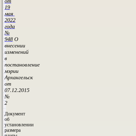
от
19
мая
2022
года
№
948
О
внесении
изменений
в
постановление
мэрии
Архангельск
от
07.12.2015
№
2
Документ
об
установлении
размера
платы,