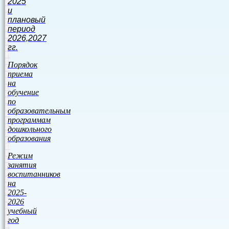
2025
и
плановый
период
2026,2027
гг.
Порядок
приема
на
обучение
по
образовательным
программам
дошкольного
образования
Режим
занятия
воспитанников
на
2025-
2026
учебный
год