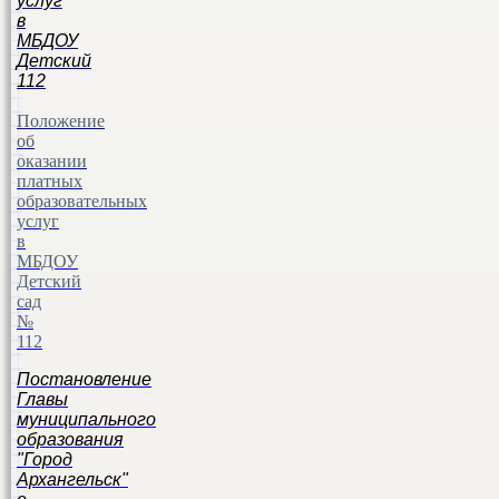
услуг
в
МБДОУ
Детский
112
Положение
об
оказании
платных
образовательных
услуг
в
МБДОУ
Детский
сад
№
112
Постановление
Главы
муниципального
образования
"Город
Архангельск"